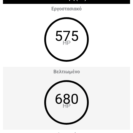
Εργοστασιακό
575
HP
Βελτιωμένο
680
HP