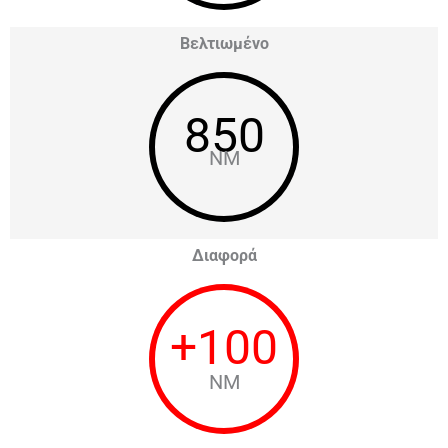
Βελτιωμένο
850
NM
Διαφορά
+
100
NM