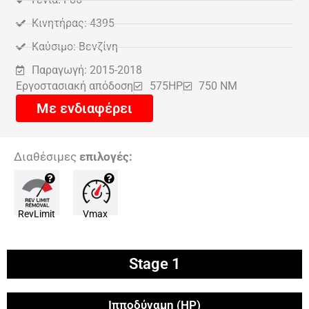
Κινητήρας: 4395
Καύσιμο: Βενζίνη
Παραγωγή: 2015-2018
Εργοστασιακή απόδοση
575HP
750 NM
Με ενδιαφέρει
Διαθέσιμες
επιλογές:
RevLimit
Vmax
Stage 1
Ιπποδύναμη (HP)