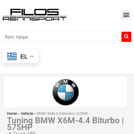
Μετάβαση
στο
περιεχόμενο
Search
...
EL
Home
»
Vehicle
»
BMW X6M-4.4 Biturbo | 575HP
Tuning BMW X6M-4.4 Biturbo |
575HP
Γενιά: F86