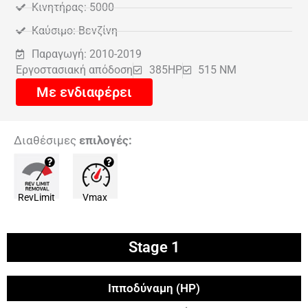
Κινητήρας: 5000
Καύσιμο: Βενζίνη
Παραγωγή: 2010-2019
Εργοστασιακή απόδοση
385HP
515 NM
Με ενδιαφέρει
Διαθέσιμες
επιλογές:
RevLimit
Vmax
Stage 1
Ιπποδύναμη (HP)