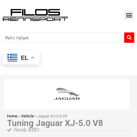
Μετάβαση
στο
περιεχόμενο
Search
...
EL
Home
»
Vehicle
»
Jaguar XJ-5.0 V8
Tuning Jaguar XJ-5.0 V8
Γενιά: X351