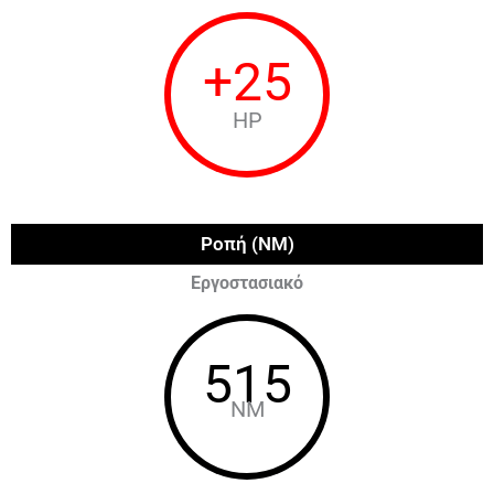
+
25
HP
Ροπή (NM)
Εργοστασιακό
515
NM