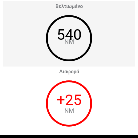
Βελτιωμένο
540
NM
Διαφορά
+
25
NM