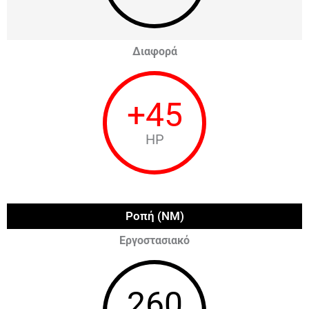
Διαφορά
+
45
HP
Ροπή (NM)
Εργοστασιακό
260