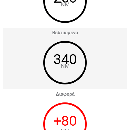
NM
Βελτιωμένο
340
NM
Διαφορά
+
80