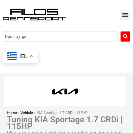
Μετάβαση
στο
περιεχόμενο
Search
...
EL
Home
»
Vehicle
»
KIA Sportage 1.7 CRDi | 115HP
Tuning KIA Sportage 1.7 CRDi |
115HP
Μέσω του remap αυξάνεται η ιπποδύναμη και η ροπή