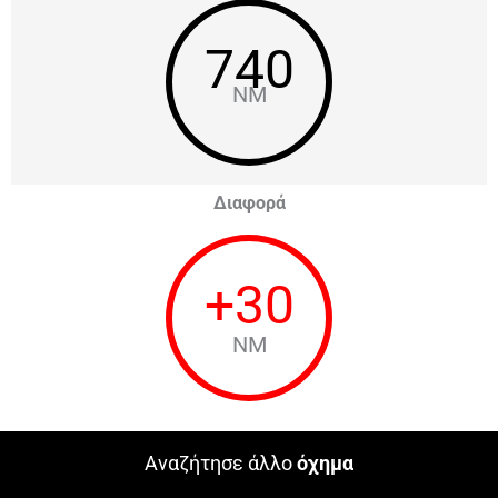
740
NM
Διαφορά
+
30
NM
Αναζήτησε άλλο
όχημα