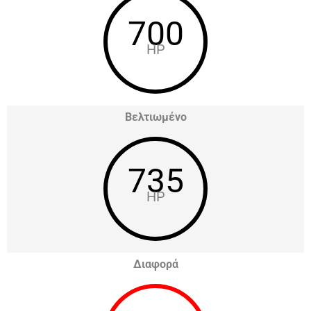
700
HP
Βελτιωμένο
735
HP
Διαφορά