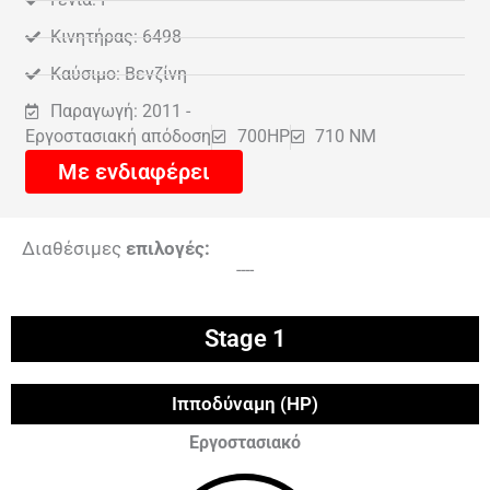
Κινητήρας: 6498
Καύσιμο: Βενζίνη
Παραγωγή: 2011 -
Εργοστασιακή απόδοση
700HP
710 NM
Με ενδιαφέρει
Διαθέσιμες
επιλογές:
----
Stage 1
Ιπποδύναμη (HP)
Εργοστασιακό