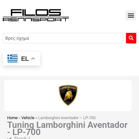
Μετάβαση
στο
περιεχόμενο
Search
...
EL
Home
»
Vehicle
»
Lamborghini Aventador – LP-700
Tuning Lamborghini Aventador
- LP-700
Γενιά: I