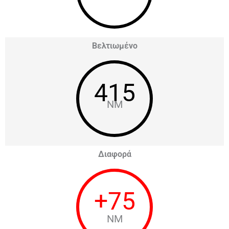
Βελτιωμένο
415
NM
Διαφορά
+
75
NM