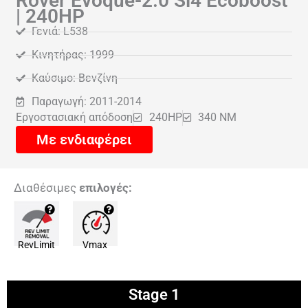
Rover Evoque-2.0 Si4 Ecoboost
| 240HP
Γενιά: L538
Κινητήρας: 1999
Καύσιμο: Βενζίνη
Παραγωγή: 2011-2014
Εργοστασιακή απόδοση
240HP
340 NM
Με ενδιαφέρει
Διαθέσιμες
επιλογές:
RevLimit
Vmax
Stage 1