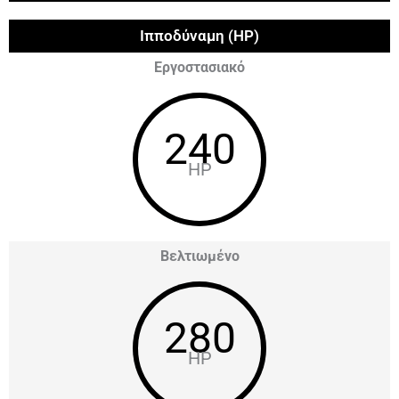
Ιπποδύναμη (HP)
Εργοστασιακό
240
HP
Βελτιωμένο
280
HP