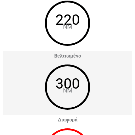
220
NM
Βελτιωμένο
300
NM
Διαφορά