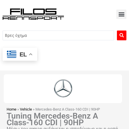
Μετάβαση
στο
περιεχόμενο
Search
...
EL
Home
»
Vehicle
»
Mercedes-Benz A Class-160 CDI | 90HP
Tuning Mercedes-Benz A
Class-160 CDI | 90HP
Μέσω του remap αυξάνεται η ιπποδύναμη και η ροπή