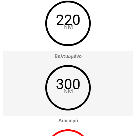
220
NM
Βελτιωμένο
300
NM
Διαφορά