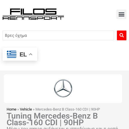
Μετάβαση
στο
περιεχόμενο
Search
...
EL
Home
»
Vehicle
»
Mercedes-Benz B Class-160 CDI | 90HP
Tuning Mercedes-Benz B
Class-160 CDI | 90HP
Μέσω του remap αυξάνεται η ιπποδύναμη και η ροπή