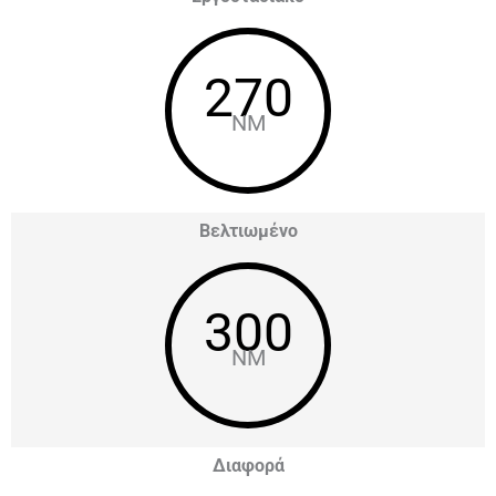
270
NM
Βελτιωμένο
300
NM
Διαφορά