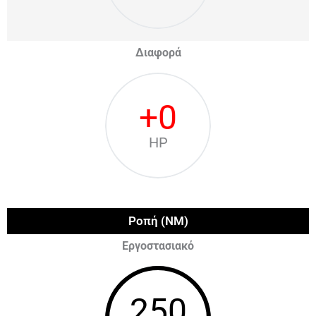
Διαφορά
+
0
HP
Ροπή (NM)
Εργοστασιακό
250