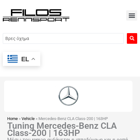
Μετάβαση
στο
περιεχόμενο
Search
...
EL
Home
»
Vehicle
»
Mercedes-Benz CLA Class-200 | 163HP
Tuning Mercedes-Benz CLA
Class-200 | 163HP
Μέσω του remap αυξάνεται η ιπποδύναμη και η ροπή