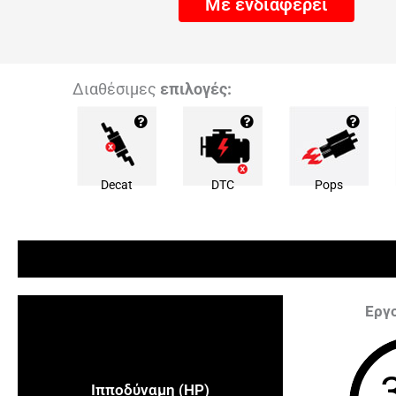
Με ενδιαφέρει
Διαθέσιμες
επιλογές:
Decat
DTC
Pops
Εργ
Ιπποδύναμη (HP)