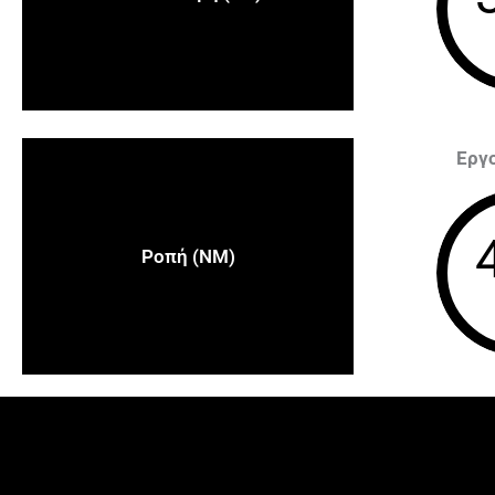
Εργ
Ροπή (NM)