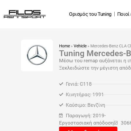
Μετάβαση
στο
Ορισμός του Tuning
Ποιοί
περιεχόμενο
Home
»
Vehicle
»
Mercedes-Benz CLA C
Tuning Mercedes-B
Μέσω του remap αυξάνεται η ι
Ξεκλειδώστε την μέγιστη απόδο
Γενιά: C118
Κινητήρας: 1991
Καύσιμο: Βενζίνη
Παραγωγή: 2019-
Εργοστασιακή απόδοση
306