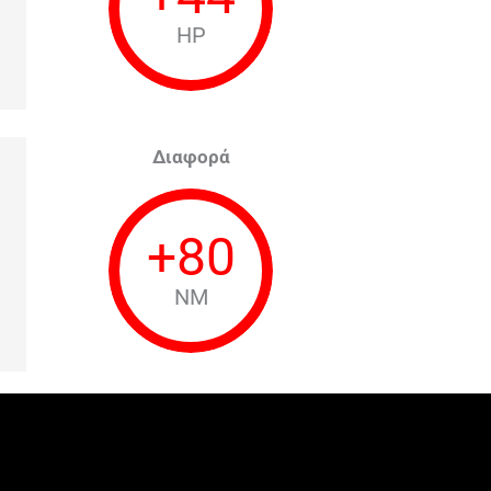
HP
Διαφορά
+
80
NM