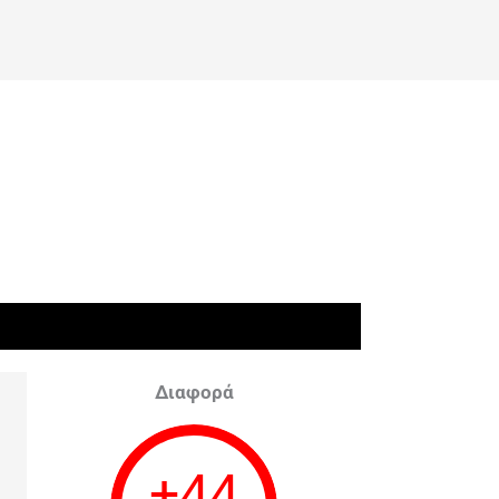
Διαφορά
+
44