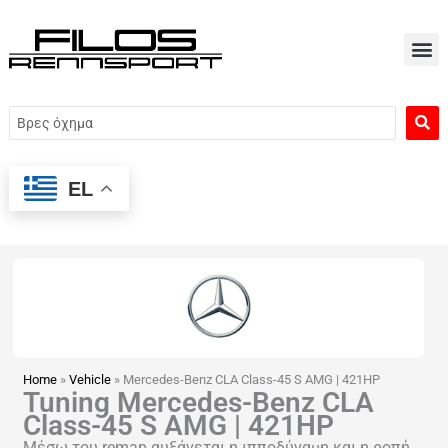
Μετάβαση
στο
περιεχόμενο
Search
...
EL
Home
»
Vehicle
»
Mercedes-Benz CLA Class-45 S AMG | 421HP
Tuning Mercedes-Benz CLA
Class-45 S AMG | 421HP
Μέσω του remap αυξάνεται η ιπποδύναμη και η ροπή