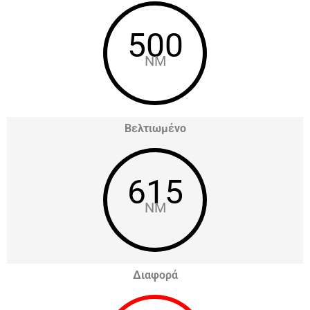
500
NM
Βελτιωμένο
615
NM
Διαφορά