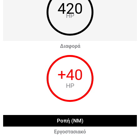
420
HP
Διαφορά
+
40
HP
Ροπή (NM)
Εργοστασιακό