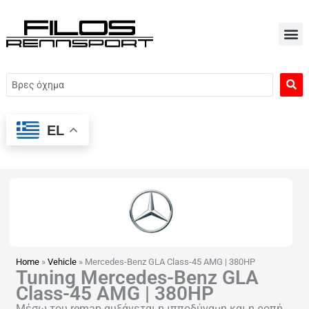
Μετάβαση
στο
περιεχόμενο
Search
...
EL
Home
»
Vehicle
»
Mercedes-Benz GLA Class-45 AMG | 380HP
Tuning Mercedes-Benz GLA
Class-45 AMG | 380HP
Μέσω του remap αυξάνεται η ιπποδύναμη και η ροπή