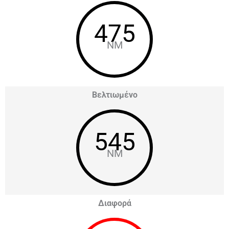
475
NM
Βελτιωμένο
545
NM
Διαφορά