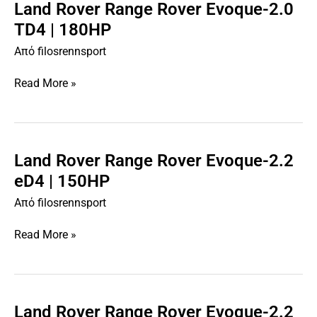
Land Rover Range Rover Evoque-2.0
Land
Rover
TD4 | 180HP
Range
Από
filosrennsport
Rover
Evoque-
Read More »
2.0
TD4
|
180HP
Land Rover Range Rover Evoque-2.2
Land
Rover
eD4 | 150HP
Range
Από
filosrennsport
Rover
Evoque-
Read More »
2.2
eD4
|
150HP
Land Rover Range Rover Evoque-2.2
Land