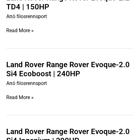
Rover
TD4 | 150HP
Range
Από
filosrennsport
Rover
Evoque-
Read More »
2.2
TD4
|
150HP
Land Rover Range Rover Evoque-2.0
Land
Rover
Si4 Ecoboost | 240HP
Range
Από
filosrennsport
Rover
Evoque-
Read More »
2.0
Si4
Ecoboost
|
240HP
Land Rover Range Rover Evoque-2.0
Land
Rover