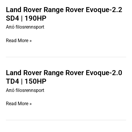
Land Rover Range Rover Evoque-2.2
Land
Rover
SD4 | 190HP
Range
Από
filosrennsport
Rover
Evoque-
Read More »
2.2
SD4
|
190HP
Land Rover Range Rover Evoque-2.0
Land
Rover
TD4 | 150HP
Range
Από
filosrennsport
Rover
Evoque-
Read More »
2.0
TD4
|
150HP