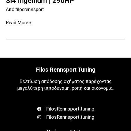
Si4 Ingenium | 290HP
Range
Από
filosrennsport
Rover
Evoque-
Read More »
2.0
Si4
Ingenium
|
290HP
Filos Rennsport Tuning
Βελτίωση απόδοσης οχήματος παρέχοντας
μεγαλύτερη ιπποδύναμη, ροπή και οικονομία.
FilosRennsport.tuning
FilosRennsport.tuning